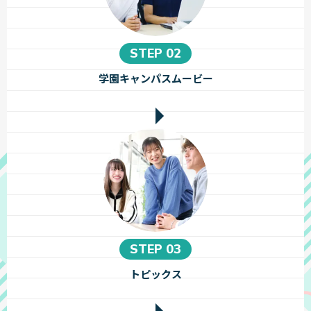
STEP 02
学園キャンパス
ムービー
STEP 03
トピックス