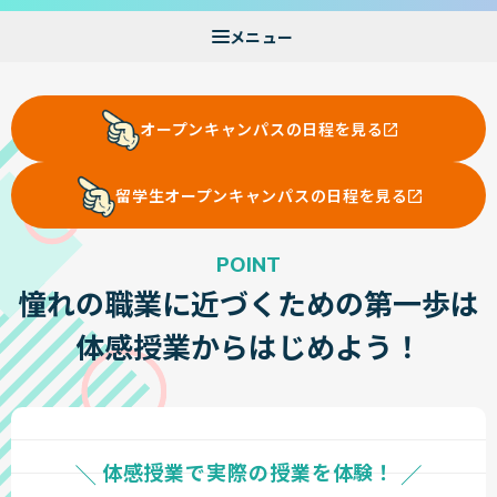
オープンキャンパスの日程を見る
留学生オープンキャンパスの日程を見る
POINT
憧れの職業に近づくための第一歩は
体感授業からはじめよう！
体感授業で実際の授業を体験！