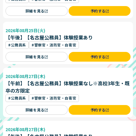
詳細を見る
予約する
2026年08月25日(火)
【午後】【名古屋公務員】体験授業あり
#公務員系
#警察官・消防官・自衛官
詳細を見る
予約する
2026年08月27日(木)
【午前】【名古屋公務員】体験授業なし※高校3年生・既
卒の方限定
#公務員系
#警察官・消防官・自衛官
詳細を見る
予約する
2026年08月27日(木)