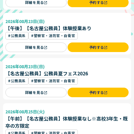
詳細を見る
予約する
2026年08月23日(日)
【午後】【名古屋公務員】体験授業あり
#公務員系
#警察官・消防官・自衛官
詳細を見る
予約する
2026年08月23日(日)
【名古屋公務員】公務員夏フェス2026
#公務員系
#警察官・消防官・自衛官
詳細を見る
予約する
2026年08月25日(火)
【午前】【名古屋公務員】体験授業なし※高校3年生・既
卒の方限定
#公務員系
#警察官・消防官・自衛官