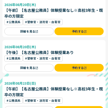
2026年08月20日(木)
【午前】【名古屋公務員】体験授業なし※高校3年生・既
卒の方限定
#公務員系
#警察官・消防官・自衛官
詳細を見る
予約する
2026年08月20日(木)
【午後】【名古屋公務員】体験授業あり
#公務員系
#警察官・消防官・自衛官
詳細を見る
予約する
2026年08月23日(日)
【午前】【名古屋公務員】体験授業なし※高校3年生・既
卒の方限定
#公務員系
#警察官・消防官・自衛官