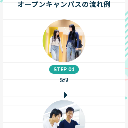
オープンキャンパスの流れ例
STEP 01
受付