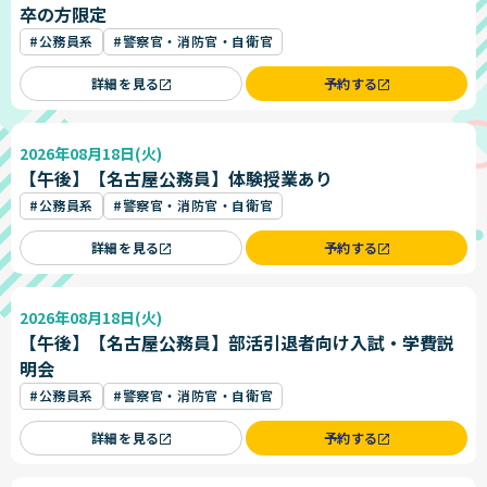
卒の方限定
#公務員系
#警察官・消防官・自衛官
詳細を見る
予約する
2026年08月18日(火)
【午後】【名古屋公務員】体験授業あり
#公務員系
#警察官・消防官・自衛官
詳細を見る
予約する
2026年08月18日(火)
【午後】【名古屋公務員】部活引退者向け入試・学費説
明会
#公務員系
#警察官・消防官・自衛官
詳細を見る
予約する