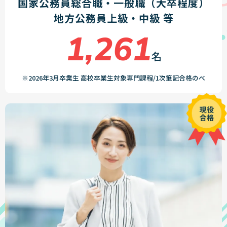
国家公務員総合職・一般職（大卒程度）
地方公務員上級・中級 等
1,261
名
※2026年3月卒業生 高校卒業生対象専門課程/1次筆記合格のべ