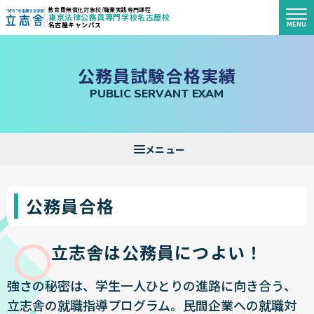
教育費無償化対象校/職業実践専門課程
東京法律公務員専門学校名古屋校
MENU
名古屋キャンパス
"好き"を応援する学校 立志舎
公
務
員
試
験
合
格
実
績
P
U
B
L
I
C
S
E
R
V
A
N
T
E
X
A
M
公務員合格
立志舎は公務員につよい！
強さの秘密は、学生一人ひとりの進路に向き合う、
立志舎の就職指導プログラム。民間企業への就職対