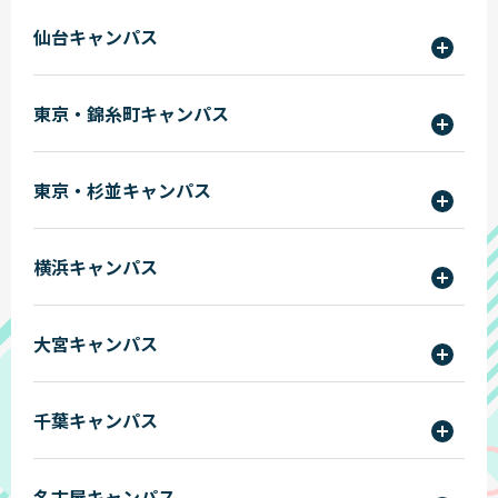
〒060-0042
立志舎札幌ペット保育＆動物看護専門学校
仙台キャンパス
北海道札幌市中央
目8番地
立志舎札幌AIデジタルクリエイト＆スポーツ公
昭和ビル6階
務員専門学校
東京ITプログラミング＆会計専門学校仙台
〒980-0021
設置準備室 入学
東京・錦糸町キャンパス
校
宮城県仙台市青葉区中央
事務局 入学係
東京法律公務員専門学校仙台校
東京ITプログラミング＆会計専門学校
東京・杉並キャンパス
東京法律公務員専門学校
〒130-8565
東京都墨田区錦糸
専門学校日本鉄道＆スポーツビジネスカレッジ２
日本動物専門学校
03-5306-3211(代)
事務局 入学係
１
横浜キャンパス
専門学校日本動物２１
〒221-0834
横浜公務員＆IT会計専門学校
大宮キャンパス
神奈川県横浜市神奈川区台町9-5
横浜動物専門学校
事務局 入学係
〒330-0854
千葉キャンパス
東京IT会計公務員専門学校大宮校
埼玉県さいたま市大宮区桜木町1-1
事務局 入学係
〒260-0045
名古屋キャンパス
東京IT会計公務員専門学校千葉校
千葉県千葉市中央区弁天1-6-