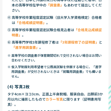
本の高等学校在学中の
「調査書」
もあわせて提出してくだ
さい。
④ 高等学校卒業程度認定試験（旧大学入学資格検定）合格者
は
「合格成績証明書」
。
⑤ 高等学校卒業程度認定試験合格見込者は
「合格見込成績証
明書」
。
⑥ 高等専門学校3年課程修了者は
「3年課程修了の証明書」
と
「進学用調査書」
。
※ 高等学校の調査書が保管期間切れで交付されない場合はお問い
合わせください。
※ 仮入学制度利用希望者で公務員試験を併願する場合に、「進学
用調査書」が交付されないときは「就職用調査書」でも構いま
せん。
(4) 写真2枚
タテ4cm×ヨコ3cm、正面上半身脱帽、服装自由、出願前3か
月以内に撮影したもので
カラー写真
に限ります（証明書用写
真）。