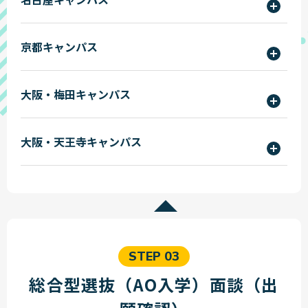
事務局 入学係
東京ITプログラミング＆会計専門学校名古屋
京都キャンパス
校
〒453-8565
愛知県名古屋市中村区
東京法律公務員専門学校名古屋校
8
〒600-8216 京都府京都市下京区
大阪・梅田キャンパス
事務局 入学係
京都公務員＆IT会計専門学校
烏丸通七条下る東塩小路町719
名古屋動物専門学校
事務局 入学係
大阪ITプログラミング＆会計専門学校
〒553-0003
大阪・天王寺キャンパス
大阪法律公務員専門学校
大阪府大阪市福島区福島6-9
事務局 入学係
大阪動物専門学校
大阪ITプログラミング＆会計専門学校天王
寺校
〒543-0063
大阪府大阪市天王寺区
大阪法律公務員専門学校天王寺校
1-15
事務局 入学係
大阪動物専門学校天王寺校
STEP 03
総合型選抜（AO入学）面談（出