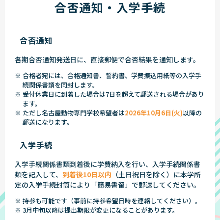
合否通知・入学手続
合否通知
各期合否通知発送日に、直接郵便で合否結果を通知します。
※ 合格者宛には、合格通知書、誓約書、学費振込用紙等の入学手
続関係書類を同封します。
※ 受付休業日に到着した場合は7日を超えて郵送される場合があり
ます。
※ ただし名古屋動物専門学校希望者は
2026年10月6日(火)
以降の
郵送になります。
入学手続
入学手続関係書類到着後に学費納入を行い、入学手続関係書
類を記入して、
到着後10日以内
（土日祝日を除く）に本学所
定の入学手続封筒により「簡易書留」で郵送してください。
※ 持参も可能です（事前に持参希望日時を連絡してください）。
※ 3月中旬以降は提出期限が変更になることがあります。