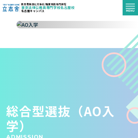
教育費無償化対象校/職業実践専門課程
東京法律公務員専門学校名古屋校
MENU
名古屋キャンパス
"好き"を応援する学校 立志舎
総合型選抜（AO入
学）
ADMISSION