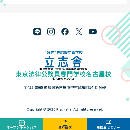
開催日
時間
開催地
会場
大崎会場（古
2026/4/20（月）
16:00〜18:00
宮城
川商工会議
所）
登米会場（登
2026/4/21（火）
16:00〜18:00
宮城
米公民館）
仙台会場（ア
2026/4/23（木）
16:00〜19:00
宮城
エル）
教育費無償化対象校/職業実践専門課程
"好き"を応援する学校 立志舎
東京法律公務員専門学校名古屋校
福島県
名古屋キャンパス
開催日
時間
開催地
会場
〒453-8565 愛知県名古屋市中村区椿町14-8
MAP
福島会場（ア
2026/4/22（水）
16:00〜19:00
福島
クティおろし
まち）
Copyright © 2026 Risshisha. All rights reserved.
相馬会場（ホ
2026/4/22（水）
15:45〜18:00
福島
テル丸屋グラ
ンデ）
オープンキャンパス
資料請求
高校生セミナー