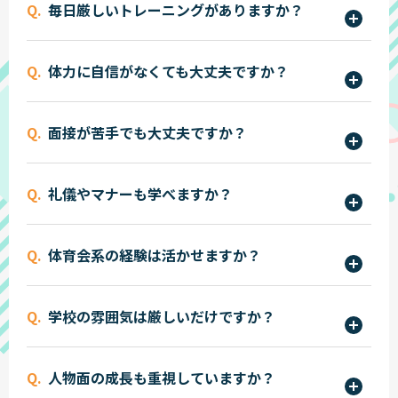
毎日厳しいトレーニングがありますか？
ます。それぞれの試験内容に合わせて、実践的な対
策を行いながら合格を目指します。
毎日トレーニングの授業があるわけではありませ
体力に自信がなくても大丈夫ですか？
ん。個人の体力レベルに合わせながら、無理なく
継続できるトレーニングを行っています。基礎体力
はい。入学時は体力に不安がある学生もいます
を高めながら、段階的に力を伸ばしていきます。
面接が苦手でも大丈夫ですか？
が、継続的なトレーニングを通じて少しずつ成長
していきます。教員が丁寧にサポートしますので安
はい。警察官・消防官・自衛官特有の質問に対応
心です。
礼儀やマナーも学べますか？
した面接練習を繰り返し実施しています。自分の考
えを自信を持って伝えられるよう丁寧に指導しま
はい。挨拶・返事・言葉遣い・身だしなみなど、
す。
体育会系の経験は活かせますか？
公務員として必要な礼節も重視しています。社会人
として信頼される人物育成を行っています。
はい。部活動などで培った継続力や協調性は大き
学校の雰囲気は厳しいだけですか？
な強みになります。仲間と努力した経験を、採用試
験や面接でも活かすことができます。
規律は大切にしていますが、仲間同士で支え合う
人物面の成長も重視していますか？
温かい雰囲気があります。同じ夢を持つ仲間と励ま