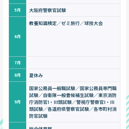
大阪府警察官試験
5月
教養知識検定／ゼミ旅行／球技大会
6月
7月
夏休み
8月
国家公務員一般職試験／国家公務員専門職
試験／自衛隊一般曹候補生試験／東京消防
庁消防官I・III類試験／警視庁警察官I・III
9月
類試験／各道府県警察官試験／各市町村消
防官試験
総合体育祭