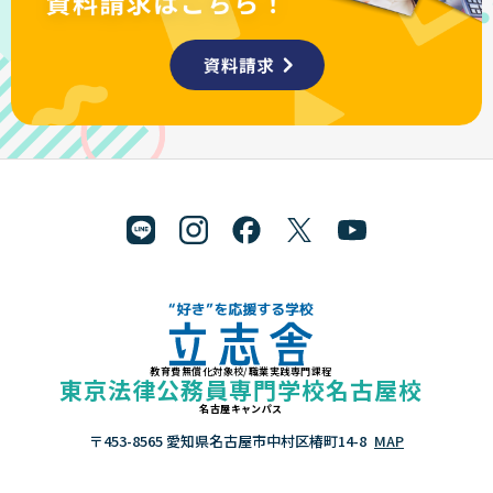
教育費無償化対象校/職業実践専門課程
"好き"を応援する学校 立志舎
東京法律公務員専門学校名古屋校
名古屋キャンパス
〒453-8565 愛知県名古屋市中村区椿町14-8
MAP