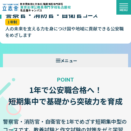
教育費無償化対象校/職業実践専門課程
東京法律公務員専門学校名古屋校
MENU
名古屋キャンパス
警察官・消防官・自衛官
"好き"を応援する学校 立志舎
コース
1年制
人の未来を支える力を身につけ国や地域に貢献できる公安職
をめざします
POINT
1年で公安職合格へ！
短期集中で基礎から突破力を育成
警察官・消防官・自衛官を1年でめざす短期集中型の
コースです。教養試験と作文試験の対策をゼミ学習