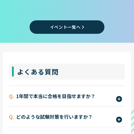
イベント一覧へ
よくある質問
1年間で本当に合格を目指せますか？
はい。本コースは短期集中型で、警察官・消防官・
どのような試験対策を行いますか？
自衛官の採用試験合格を目指します。限られた時間
の中で、必要な対策を効率よく行います。
筆記試験・面接試験・体力試験すべてに対応してい