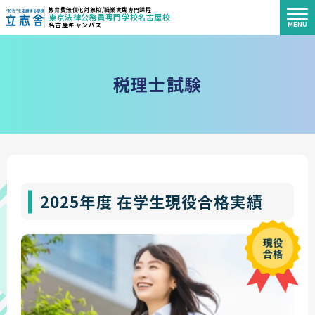
教育費無償化対象校/職業実践専門課程
東京法律公務員専門学校名古屋校
MENU
名古屋キャンパス
"好き"を応援する学校 立志舎
税
理
士
試
験
2025年度 在学生現役合格実績