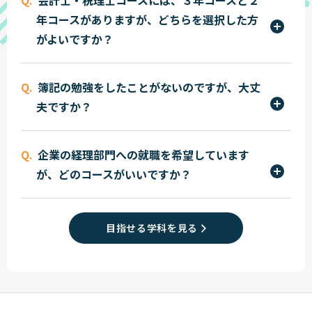
上級の取得をめざします。この検定に1年次に合格
た、本学の2年制以上の学科コースを卒業すると受
年コースがありますが、どちらを選択した方
すると税理士試験（税法科目）の受験資格を得る
験資格が与えられます。
がよいですか？
ばかりでなく、会計士試験の合格への近道にもな
っています。したがって大学生の現役合格は難しい
本学では会計士・税理士の現役合格者や最年少合
のが現状ですが、本学の学生から毎年のように現
簿記の勉強をしたことがないのですが、大丈
格、税理士５科目一括合格など短期合格のシステ
役合格者がでています。
夫ですか？
ムがあります。３年コースは受験機会が２回あり、
確実な合格をめざせます。また２年コースでも短期
大丈夫です。入学後、初歩から学習しますので安心
合格にチャレンジできます。
企業の経理部門への就職を希望しています
して下さい。毎年、簿記をはじめて勉強する人も
が、どのコースがいいですか？
たくさん入学しています。
会計ビジネスコースです。このコースでは、日商簿
記検定および全経簿記検定の取得をめざし、経
目指せる学科を見る
理・財務スタッフとして必要なパソコンリテラシ
ーの習得とあわせて、企業の経理部門で活躍でき
る知識や技能が習得できます。