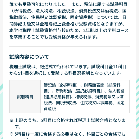
誰でも受験可能になりました。 また、税法に属する試験科目
（所得税法、法人税法、相続税法、消費税法又は酒税法、国
税徴収法、住民税又は事業税、固定資産税）については、日
商簿記１級又は全経簿記上級合格が受験資格となりますが、
本学は税理士試験資格付与校のため、2年制以上の学科コース
を卒業することでも受験資格が与えられます。
試験内容について
税理士試験は、記述式で行われています。試験科目全11科目
から5科目を選択して受験する科目選択制となっています。
簿記論［必須科目］、財務諸表論［必須科
目］、所得税論［選択必須科目］、法人税論
試験科目
[選択必須科目]、相続税法、消費税法又は酒
税法、国税徴収法、住民税又は事業税、固定
資産税
※ 上記のうち、5科目に合格すれば税理士試験合格となりま
す。
※ 5科目は一度に合格する必要はなく、科目ごとの合格でも