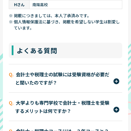
Hさん
南陽高校
※ 掲載につきましては、本人了承済みです。
※ 個人情報保護法に基づき、掲載を希望しない学生は割愛し
ています。
よくある質問
会計士や税理士の試験には受験資格が必要だ
と聞いたのですが？
会計士試験は受験資格を必要としませんので、誰
大学よりも専門学校で会計士・税理士を受験
でもチャレンジできます。税理士試験は会計科目
するメリットは何ですか？
（簿記論・財務諸表論）については受験資格を必
要としませんが、税法科目については日商簿記1級
本学では入学後、まず日商簿記1級および全経簿記
又は全経簿記上級合格が受験資格となります。ま
会計士・税理士コースには、３年コースと２